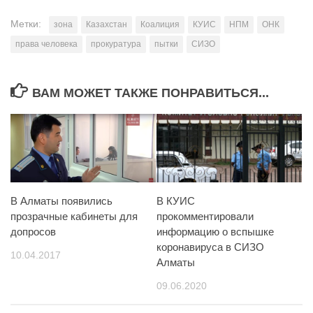
Метки:
зона
Казахстан
Коалиция
КУИС
НПМ
ОНК
права человека
прокуратура
пытки
СИЗО
ВАМ МОЖЕТ ТАКЖЕ ПОНРАВИТЬСЯ...
В Алматы появились
В КУИС
прозрачные кабинеты для
прокомментировали
допросов
информацию о вспышке
коронавируса в СИЗО
10.04.2017
Алматы
09.06.2020