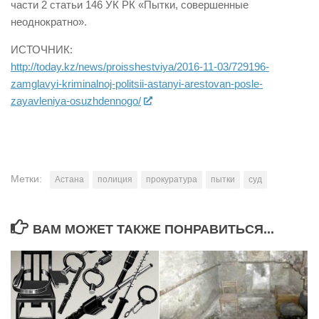
части 2 статьи 146 УК РК «Пытки, совершенные
неоднократно».
ИСТОЧНИК:
http://today.kz/news/proisshestviya/2016-11-03/729196-
zamglavyi-kriminalnoj-politsii-astanyi-arestovan-posle-
zayavleniya-osuzhdennogo/
Метки:
Астана
полиция
прокуратура
пытки
суд
ВАМ МОЖЕТ ТАКЖЕ ПОНРАВИТЬСЯ...