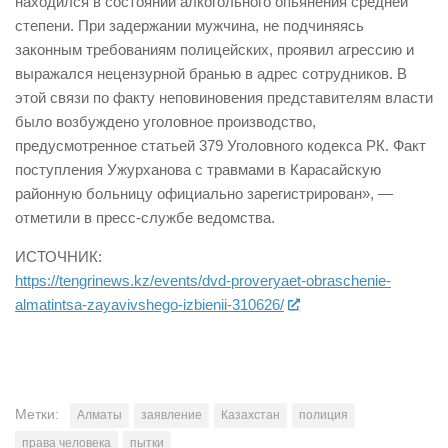
находился в состоянии алкогольного опьянения средней
степени. При задержании мужчина, не подчиняясь
законным требованиям полицейских, проявил агрессию и
выражался нецензурной бранью в адрес сотрудников. В
этой связи по факту неповиновения представителям власти
было возбуждено уголовное производство,
предусмотренное статьей 379 Уголовного кодекса РК. Факт
поступления Ужурханова с травмами в Карасайскую
районную больницу официально зарегистрирован», —
отметили в пресс-службе ведомства.
ИСТОЧНИК:
https://tengrinews.kz/events/dvd-proveryaet-obraschenie-
almatintsa-zayavivshego-izbienii-310626/
Метки:
Алматы
заявление
Казахстан
полиция
права человека
пытки