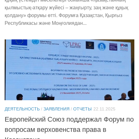
қылмыстық-атқару жүйесі – жаңғырту, заң және құқық
қолдану» форумы өтті. Форумға Қазақстан, Қырғыз
Республикасы және Моңғолиядан...
ДЕЯТЕЛЬНОСТЬ
/
ЗАЯВЛЕНИЯ
/
ОТЧЕТЫ
22.11.2025
Европейский Союз поддержал Форум по
вопросам верховенства права в