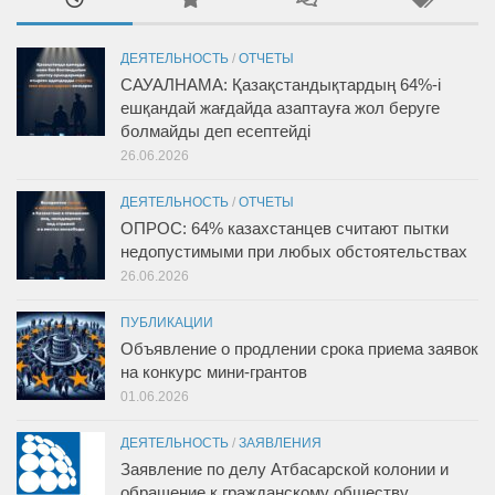
ДЕЯТЕЛЬНОСТЬ
/
ОТЧЕТЫ
САУАЛНАМА: Қазақстандықтардың 64%-і
ешқандай жағдайда азаптауға жол беруге
болмайды деп есептейді
26.06.2026
ДЕЯТЕЛЬНОСТЬ
/
ОТЧЕТЫ
ОПРОС: 64% казахстанцев считают пытки
недопустимыми при любых обстоятельствах
26.06.2026
ПУБЛИКАЦИИ
Объявление о продлении срока приема заявок
на конкурс мини-грантов
01.06.2026
ДЕЯТЕЛЬНОСТЬ
/
ЗАЯВЛЕНИЯ
Заявление по делу Атбасарской колонии и
обращение к гражданскому обществу