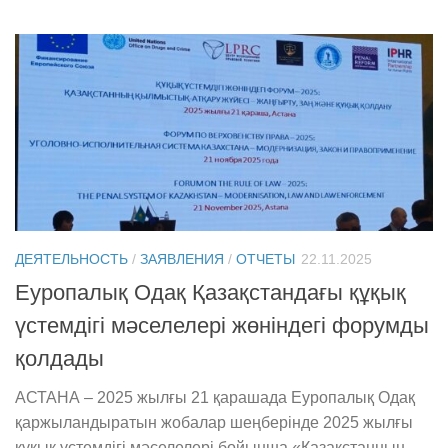
ДЕЯТЕЛЬНОСТЬ
/
ЗАЯВЛЕНИЯ
/
ОТЧЕТЫ
22.11.2025
Еуропалық Одақ Қазақстандағы құқық
үстемдігі мәселелері жөніндегі форумды
қолдады
АСТАНА – 2025 жылғы 21 қарашада Еуропалық Одақ
қаржыландыратын жобалар шеңберінде 2025 жылғы
құқық үстемдігі мәселелері бойынша «Қазақстанның