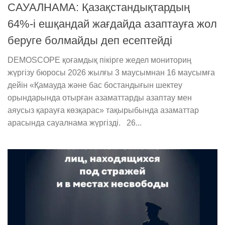
САУАЛНАМА: Қазақстандықтардың
64%-і ешқандай жағдайда азаптауға жол
беруге болмайды деп есептейді
DEMOSCOPE қоғамдық пікірге жедел мониториң
жүргізу бюросы 2026 жылғы 3 маусымнан 16 маусымға
дейін «Қамауда және бас бостандығын шектеу
орындарында отырған азаматтарды азаптау мен
аяусыз қарауға көзқарас» тақырыбында азаматтар
арасында сауалнама жүргізді. 26...