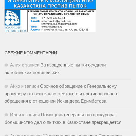
СВЕЖИЕ КОММЕНТАРИИ
Алия
к записи
За изощрённые пытки осудили
актюбинских полицейских
Айко
к записи
Срочное обращение к Генеральному
прокурору относительно жестокого и противоправного
обращения в отношении Искандера Еримбетова
Илья
к записи
Помощник генерального прокурора:
большинство дел о пытках в Казахстане прекращается
Ануар
к записи
12 сотрудников колонии в Павлодаре